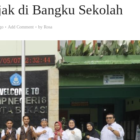
jak di Bangku Sekolah
go
Add Comment
by
Rosa