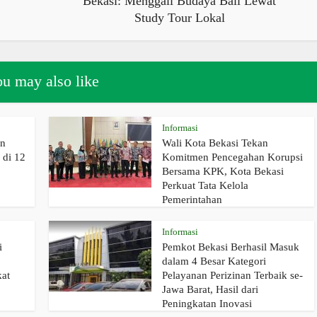
Bekasi: Menggali Budaya Bali Lewat
Study Tour Lokal
u may also like
Informasi
an
Wali Kota Bekasi Tekan
di 12
Komitmen Pencegahan Korupsi
Bersama KPK, Kota Bekasi
Perkuat Tata Kelola
Pemerintahan
Informasi
i
Pemkot Bekasi Berhasil Masuk
dalam 4 Besar Kategori
kat
Pelayanan Perizinan Terbaik se-
Jawa Barat, Hasil dari
Peningkatan Inovasi