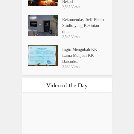
Bekasi...
2,587 Views
Rekomendasi Self Photo
Studio yang Kekinian
di...
2,545 Views
Ingin Mengubah KK
Lama Menjadi KK
Barcode...
2,385 Views
Video of the Day