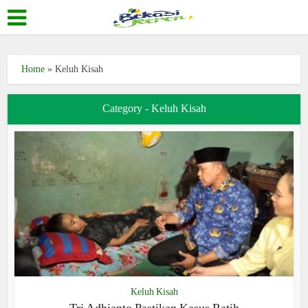
Home
»
Keluh Kisah
Category - Keluh Kisah
Keluh Kisah
Tri Adhianto Pastikan Kasus Ratih