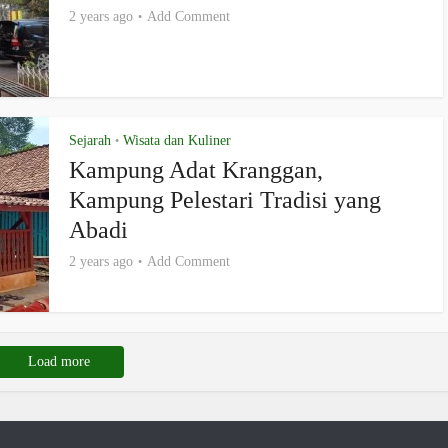
2 years ago
Add Comment
Sejarah
Wisata dan Kuliner
•
Kampung Adat Kranggan,
Kampung Pelestari Tradisi yang
Abadi
2 years ago
Add Comment
Load more