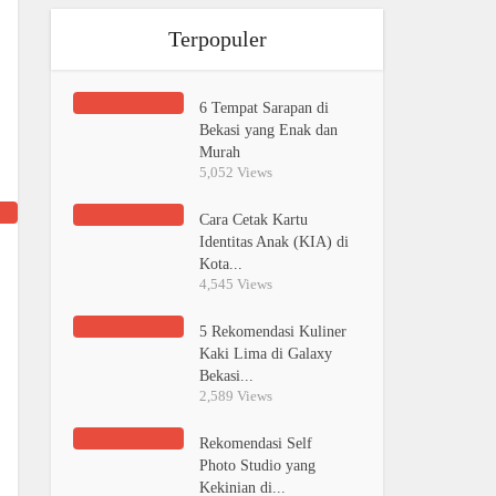
Terpopuler
6 Tempat Sarapan di
Bekasi yang Enak dan
Murah
5,052 Views
Cara Cetak Kartu
Identitas Anak (KIA) di
Kota...
4,545 Views
5 Rekomendasi Kuliner
Kaki Lima di Galaxy
Bekasi...
2,589 Views
Rekomendasi Self
Photo Studio yang
Kekinian di...