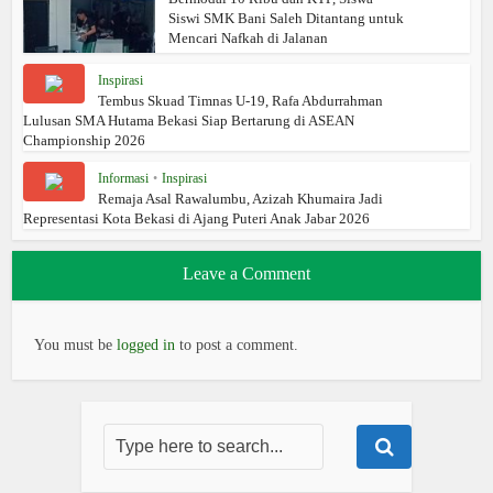
Siswi SMK Bani Saleh Ditantang untuk
Mencari Nafkah di Jalanan
Inspirasi
Tembus Skuad Timnas U-19, Rafa Abdurrahman
Lulusan SMA Hutama Bekasi Siap Bertarung di ASEAN
Championship 2026
Informasi
•
Inspirasi
Remaja Asal Rawalumbu, Azizah Khumaira Jadi
Representasi Kota Bekasi di Ajang Puteri Anak Jabar 2026
Leave a Comment
You must be
logged in
to post a comment.