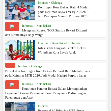
Inspirasi
•
Olahraga
Kontingen Kota Bekasi Raih 4 Medali
pada Kejurnas BMX Freestyle 2026,
Jadi Persiapan Menuju Porprov 2026
Informasi
•
Kota Bekasi
Mengenal Konsep TOD, Stasiun Bekasi Ekstensi
dan Manfaatnya Bagi Warga
Informasi
•
Kota Bekasi
•
Lifestyle
Kilas Balik Langkah Pemkot Bekasi
Wujudkan Kota Layak Anak
Inspirasi
•
Olahraga
Perwakilan Kontingen Kota Bekasi Berhasil Raih Medali Emas
pada Kejurnas MTB 2026, Jadi Modal Hadapi Porprov Jabar
Informasi
•
Kota Bekasi
Komitmen Pemkot Bekasi Dalam Meningkatkan
Layanan, Dengan Menambah Pusat Pelayanan Perlindungan
Perempuan dan Anak
Inspirasi
Bermodal 10 Ribu dan KTP, Siswa-