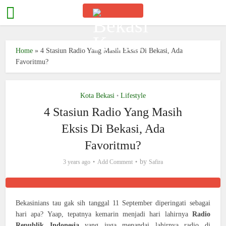
Home
»
4 Stasiun Radio Yang Masih Eksis Di Bekasi, Ada
Favoritmu?
Kota Bekasi
Lifestyle
•
4 Stasiun Radio Yang Masih
Eksis Di Bekasi, Ada
Favoritmu?
by
3 years ago
Add Comment
Safira
Bekasinians tau gak sih tanggal 11 September diperingati sebagai
hari apa? Yaap, tepatnya kemarin menjadi hari lahirnya
Radio
Republik Indonesia
yang juga menandai lahirnya radio di