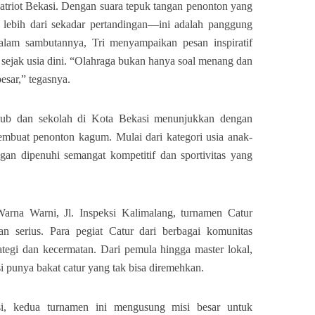
triot Bekasi. Dengan suara tepuk tangan penonton yang
di lebih dari sekadar pertandingan—ini adalah panggung
alam sambutannya, Tri menyampaikan pesan inspiratif
a sejak usia dini. “Olahraga bukan hanya soal menang dan
besar,” tegasnya.
klub dan sekolah di Kota Bekasi menunjukkan dengan
embuat penonton kagum. Mulai dari kategori usia anak-
ngan dipenuhi semangat kompetitif dan sportivitas yang
Warna Warni, Jl. Inspeksi Kalimalang, turnamen Catur
n serius. Para pegiat Catur dari berbagai komunitas
rategi dan kecermatan. Dari pemula hingga master lokal,
punya bakat catur yang tak bisa diremehkan.
i, kedua turnamen ini mengusung misi besar untuk