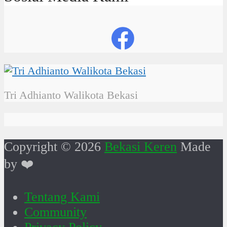
Tri Adhianto Walikota Bekasi
Copyright © 2026
Bekasi Keren
Made
by ❤️
Tentang Kami
Community