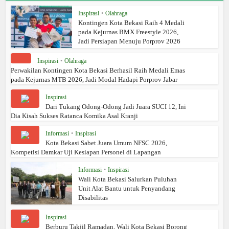
Inspirasi
•
Olahraga
Kontingen Kota Bekasi Raih 4 Medali
pada Kejurnas BMX Freestyle 2026,
Jadi Persiapan Menuju Porprov 2026
Inspirasi
•
Olahraga
Perwakilan Kontingen Kota Bekasi Berhasil Raih Medali Emas
pada Kejurnas MTB 2026, Jadi Modal Hadapi Porprov Jabar
Inspirasi
Dari Tukang Odong-Odong Jadi Juara SUCI 12, Ini
Dia Kisah Sukses Ratanca Komika Asal Kranji
Informasi
•
Inspirasi
Kota Bekasi Sabet Juara Umum NFSC 2026,
Kompetisi Damkar Uji Kesiapan Personel di Lapangan
Informasi
•
Inspirasi
Wali Kota Bekasi Salurkan Puluhan
Unit Alat Bantu untuk Penyandang
Disabilitas
Inspirasi
Berburu Takjil Ramadan, Wali Kota Bekasi Borong