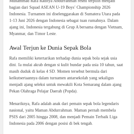
Muhammad Rafa Raditya Abdurrahman resmi terpilih menjadi
bagian dari Squad ASEAN U-19 Boys’ Championship 2026
Indonesia. Turnamen ini diselenggarakan di Sumatera Utara pada
1-13 Juni 2026 dengan Indonesia sebagai tuan rumahnya. Dalam
ajang ini, Indonesia tergabung di Grup A bersama dengan Vietnam,
Myanmar, dan Timor Leste.
Awal Terjun ke Dunia Sepak Bola
Rafa memiliki ketertarikan terhadap dunia sepak bola sejak usia
dini. Ia mulai akrab dengan si kulit bundar pada usia 10 tahun, saat
masih duduk di kelas 4 SD. Momen tersebut bermula dari
keikutsertaannya dalam turnamen antarsekolah yang sekaligus
menjadi ajang seleksi untuk mewakili Kota Semarang dalam ajang
Pekan Olahraga Pelajar Daerah (Popda).
Menariknya, Rafa adalah anak dari pemain sepak bola legendaris
nasional, yaitu Maman Abdurrahman. Maman pernah membela
PSIS dari 2005 hingga 2008, dan menjadi Pemain Terbaik Liga
Indonesia pada 2006 dengan posisi di bek tengah.