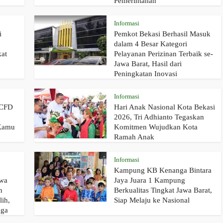
Pemerintahan
Informasi
i
Pemkot Bekasi Berhasil Masuk
dalam 4 Besar Kategori
kat
Pelayanan Perizinan Terbaik se-
Jawa Barat, Hasil dari
Peningkatan Inovasi
Informasi
 CFD
Hari Anak Nasional Kota Bekasi
2026, Tri Adhianto Tegaskan
 Kamu
Komitmen Wujudkan Kota
Ramah Anak
Informasi
Kampung KB Kenanga Bintara
swa
Jaya Juara 1 Kampung
n
Berkualitas Tingkat Jawa Barat,
lih,
Siap Melaju ke Nasional
gga