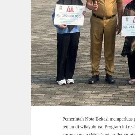
Pemerintah Kota Bekasi memperluas pe
rentan di wilayahnya. Program ini re
kesepahaman (MoU) antara Pemerint