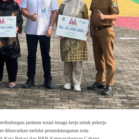
rlindungan jaminan sosial tenaga kerja untuk pekerja
smi diluncurkan melalui penandatanganan nota
ah Kota Bekasi dan BPJS Ketenagakerjaan Cabang