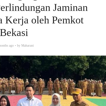
Perlindungan Jaminan
a Kerja oleh Pemkot
Bekasi
months ago
by
Maharani