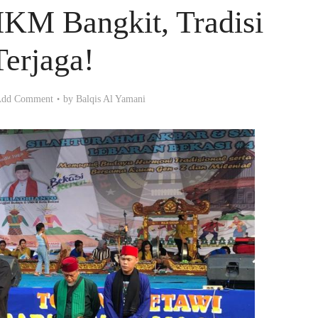
KM Bangkit, Tradisi
Terjaga!
dd Comment
by
Balqis Al Yamani