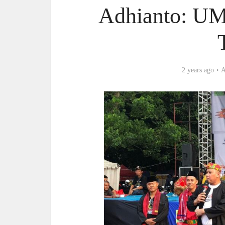
Adhianto: UM
2 years ago
A