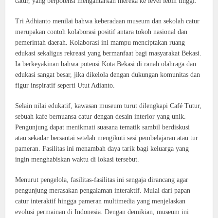
catur, yang berpotensi mengantarkan mereka ke level lebih tinggi.
Tri Adhianto menilai bahwa keberadaan museum dan sekolah catur
merupakan contoh kolaborasi positif antara tokoh nasional dan
pemerintah daerah. Kolaborasi ini mampu menciptakan ruang
edukasi sekaligus rekreasi yang bermanfaat bagi masyarakat Bekasi.
Ia berkeyakinan bahwa potensi Kota Bekasi di ranah olahraga dan
edukasi sangat besar, jika dikelola dengan dukungan komunitas dan
figur inspiratif seperti Utut Adianto.
Selain nilai edukatif, kawasan museum turut dilengkapi Café Tutur,
sebuah kafe bernuansa catur dengan desain interior yang unik.
Pengunjung dapat menikmati suasana tematik sambil berdiskusi
atau sekadar bersantai setelah mengikuti sesi pembelajaran atau tur
pameran. Fasilitas ini menambah daya tarik bagi keluarga yang
ingin menghabiskan waktu di lokasi tersebut.
Menurut pengelola, fasilitas-fasilitas ini sengaja dirancang agar
pengunjung merasakan pengalaman interaktif. Mulai dari papan
catur interaktif hingga pameran multimedia yang menjelaskan
evolusi permainan di Indonesia. Dengan demikian, museum ini