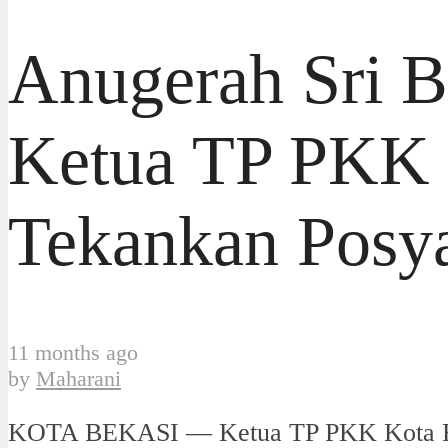
Anugerah Sri B
Ketua TP PKK 
Tekankan Posy
11 months ago
by
Maharani
KOTA BEKASI — Ketua TP PKK Kota B