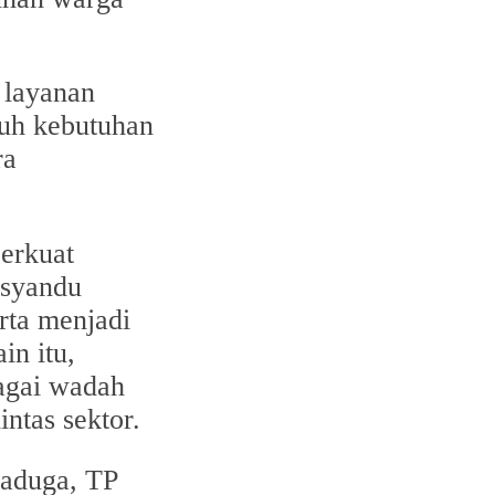
 layanan
ruh kebutuhan
ra
perkuat
osyandu
erta menjadi
in itu,
agai wadah
ntas sektor.
Baduga, TP