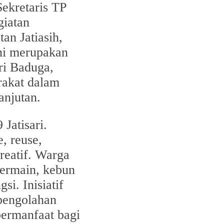
ekretaris TP
iatan
an Jatiasih,
ni merupakan
ri Baduga,
rakat dalam
anjutan.
Jatisari.
, reuse,
reatif. Warga
bermain, kebun
si. Inisiatif
pengolahan
bermanfaat bagi