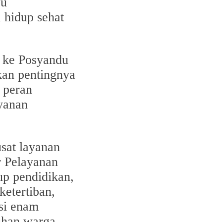
pu
 hidup sehat
 ke Posyandu
kan pentingnya
 peran
ayanan
sat layanan
r Pelayanan
p pendidikan,
etertiban,
asi enam
uhan warga