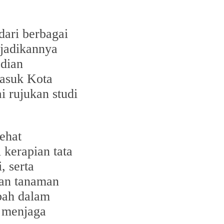
dari berbagai
njadikannya
bdian
masuk Kota
i rujukan studi
ehat
i kerapian tata
, serta
an tanaman
bah dalam
 menjaga