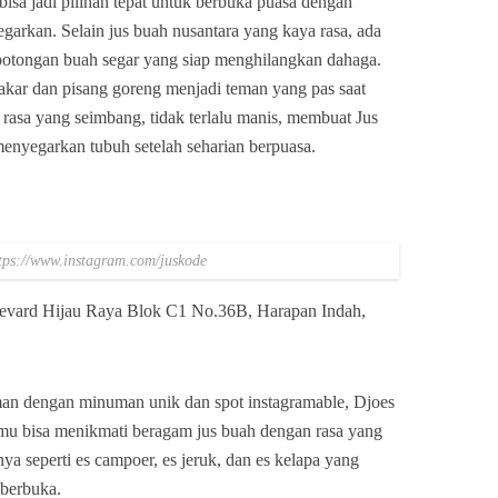
bisa jadi pilihan tepat untuk berbuka puasa dengan
arkan. Selain jus buah nusantara yang kaya rasa, ada
 potongan buah segar yang siap menghilangkan dahaga.
bakar dan pisang goreng menjadi teman yang pas saat
 rasa yang seimbang, tidak terlalu manis, membuat Jus
menyegarkan tubuh setelah seharian berpuasa.
tps://www.instagram.com/juskode
ulevard Hijau Raya Blok C1 No.36B, Harapan Indah,
an dengan minuman unik dan spot instagramable, Djoes
kamu bisa menikmati beragam jus buah dengan rasa yang
a seperti es campoer, es jeruk, dan es kelapa yang
berbuka.