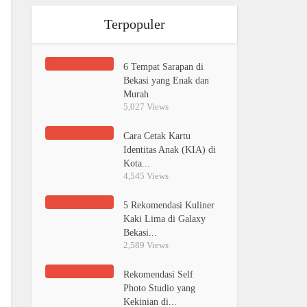
Terpopuler
6 Tempat Sarapan di
Bekasi yang Enak dan
Murah
5,027 Views
Cara Cetak Kartu
Identitas Anak (KIA) di
Kota...
4,545 Views
5 Rekomendasi Kuliner
Kaki Lima di Galaxy
Bekasi...
2,589 Views
Rekomendasi Self
Photo Studio yang
Kekinian di...