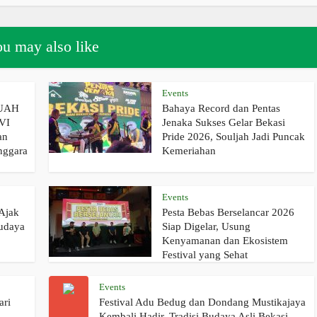
u may also like
Events
 UAH
Bahaya Record dan Pentas
 VI
Jenaka Sukses Gelar Bekasi
an
Pride 2026, Souljah Jadi Puncak
nggara
Kemeriahan
Events
Ajak
Pesta Bebas Berselancar 2026
udaya
Siap Digelar, Usung
Kenyamanan dan Ekosistem
Festival yang Sehat
Events
ari
Festival Adu Bedug dan Dondang Mustikajaya
Kembali Hadir, Tradisi Budaya Asli Bekasi