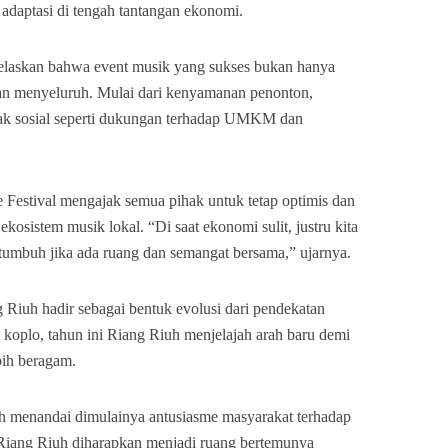
i adaptasi di tengah tantangan ekonomi.
laskan bahwa event musik yang sukses bukan hanya
man menyeluruh. Mulai dari kenyamanan penonton,
pak sosial seperti dukungan terhadap UMKM dan
e Festival mengajak semua pihak untuk tetap optimis dan
sistem musik lokal. “Di saat ekonomi sulit, justru kita
 tumbuh jika ada ruang dan semangat bersama,” ujarnya.
Riuh hadir sebagai bentuk evolusi dari pendekatan
 koplo, tahun ini Riang Riuh menjelajah arah baru demi
bih beragam.
 menandai dimulainya antusiasme masyarakat terhadap
k, Riang Riuh diharapkan menjadi ruang bertemunya