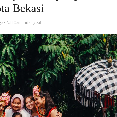
ta Bekasi
go
Add Comment
by
Safira