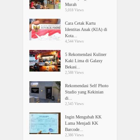
Murah
5,018 Views
Cara Cetak Kartu
Identitas Anak (KIA) di
Kota...
4,544 Views
5 Rekomendasi Kuliner
Kaki Lima di Galaxy
Bekasi...
2,588 Views
Rekomendasi Self Photo
Studio yang Kekinian
di...
2,545 Views
Ingin Mengubah KK
Lama Menjadi KK
Barcode...
2,386 Views